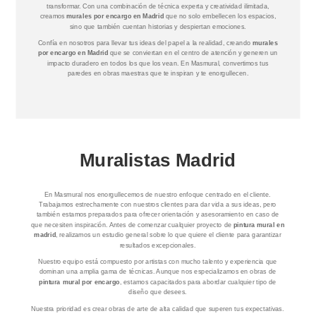
transformar. Con una combinación de técnica experta y creatividad ilimitada,
creamos
murales por encargo en Madrid
que no solo embellecen los espacios,
sino que también cuentan historias y despiertan emociones.
Confía en nosotros para llevar tus ideas del papel a la realidad, creando
murales
por encargo en Madrid
que se conviertan en el centro de atención y generen un
impacto duradero en todos los que los vean. En Masmural, convertimos tus
paredes en obras maestras que te inspiran y te enorgullecen.
Muralistas Madrid
En Masmural nos enorgullecemos de nuestro enfoque centrado en el cliente.
Trabajamos estrechamente con nuestros clientes para dar vida a sus ideas, pero
también estamos preparados para ofrecer orientación y asesoramiento en caso de
que necesiten inspiración. Antes de comenzar cualquier proyecto de
pintura mural en
madrid
, realizamos un estudio general sobre lo que quiere el cliente para garantizar
resultados excepcionales.
Nuestro equipo está compuesto por artistas con mucho talento y experiencia que
dominan una amplia gama de técnicas. Aunque nos especializamos en obras de
pintura mural por encargo
, estamos capacitados para abordar cualquier tipo de
diseño que desees.
Nuestra prioridad es crear obras de arte de alta calidad que superen tus expectativas.