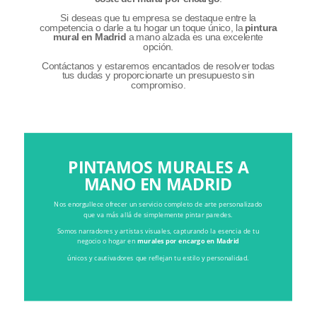
Si deseas que tu empresa se destaque entre la
competencia o darle a tu hogar un toque único, la
pintura
mural en Madrid
a mano alzada es una excelente
opción.
Contáctanos y estaremos encantados de resolver todas
tus dudas y proporcionarte un presupuesto sin
compromiso.
PINTAMOS MURALES A
MANO EN MADRID
Nos enorgullece ofrecer un servicio completo de arte personalizado
que va más allá de simplemente pintar paredes.
Somos narradores y artistas visuales, capturando la esencia de tu
negocio o hogar en
murales por encargo en Madrid
únicos y cautivadores que reflejan tu estilo y personalidad.