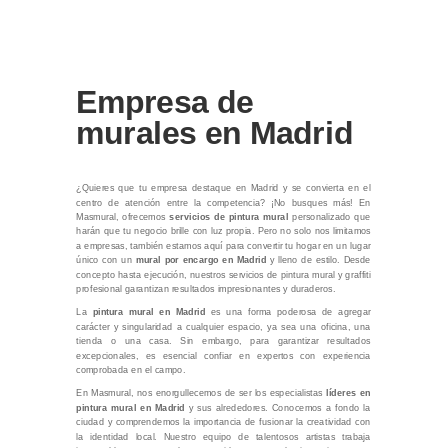
Empresa de
murales en Madrid
¿Quieres que tu empresa destaque en Madrid y se convierta en el
centro de atención entre la competencia? ¡No busques más! En
Masmural, ofrecemos
servicios de pintura mural
personalizado que
harán que tu negocio brille con luz propia. Pero no solo nos limitamos
a empresas, también estamos aquí para convertir tu hogar en un lugar
único con un
mural por encargo en Madrid
y lleno de estilo. Desde
concepto hasta ejecución, nuestros servicios de pintura mural y graffiti
profesional garantizan resultados impresionantes y duraderos.
La
pintura mural en Madrid
es una forma poderosa de agregar
carácter y singularidad a cualquier espacio, ya sea una oficina, una
tienda o una casa. Sin embargo, para garantizar resultados
excepcionales, es esencial confiar en expertos con experiencia
comprobada en el campo.
En Masmural, nos enorgullecemos de ser los especialistas
líderes en
pintura mural en Madrid
y sus alrededores. Conocemos a fondo la
ciudad y comprendemos la importancia de fusionar la creatividad con
la identidad local. Nuestro equipo de talentosos artistas trabaja