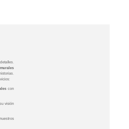
?
detalles.
murales
storias.
icios:
ales
con
u visión
 nuestros