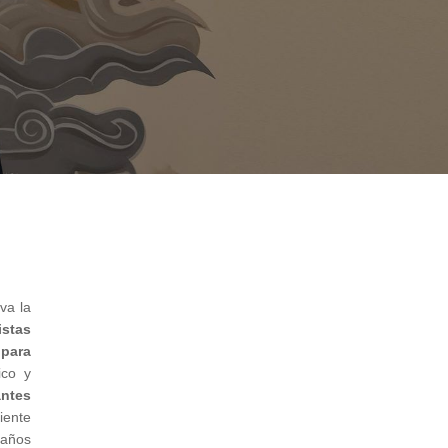
va la
istas
 para
ico y
antes
iente
 años