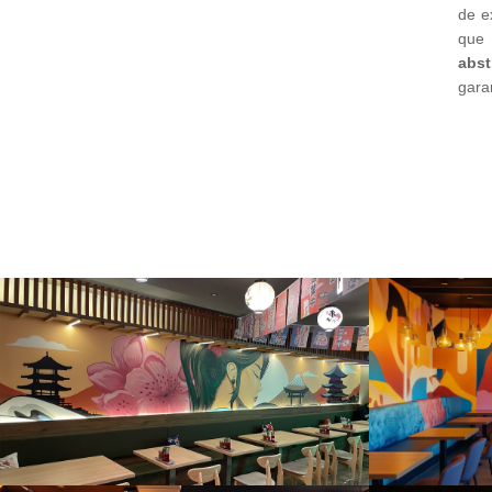
de e
que 
abst
gara