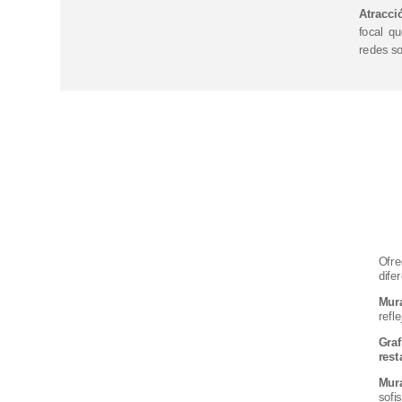
Atracci
focal q
redes so
Ofr
dife
Mur
refl
Gra
rest
Mur
sof