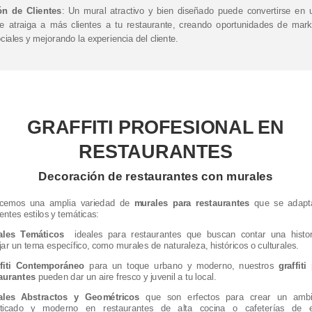
ón de Clientes
: Un mural atractivo y bien diseñado puede convertirse en 
ue atraiga a más clientes a tu restaurante, creando oportunidades de mark
ciales y mejorando la experiencia del cliente.
GRAFFITI PROFESIONAL EN
RESTAURANTES
Decoración de restaurantes con murales
ecemos una amplia variedad de
murales para restaurantes
que se adapt
rentes estilos y temáticas:
ales Temáticos
ideales para restaurantes que buscan contar una histor
ejar un tema específico, como murales de naturaleza, históricos o culturales.
ffiti Contemporáneo
para un toque urbano y moderno, nuestros
graffiti
aurantes
pueden dar un aire fresco y juvenil a tu local.
ales Abstractos y Geométricos
que son erfectos para crear un ambi
isticado y moderno en restaurantes de alta cocina o cafeterías de es