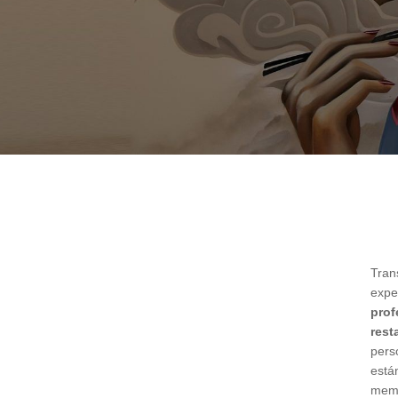
Tran
expe
pro
rest
pers
está
memo