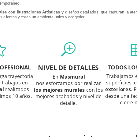
temporáneo.
les con Ilustraciones Artísticas y d
iseños detallados que capturan la ate
os clientes y crean un ambiente único y acogedor.

T
NIVEL
DE DETALLES
ROFESIONAL
TODOS LO
rga trayectoria
Trabajamos e
En
Masmural
s trabajos en
superficies, 
nos
esforzamos por realizar
al
realizados
exteriores
. 
los mejores
murales
con los
timos 10 años.
desde una fa
mejores acabados y nivel de
cierre 
detalle.