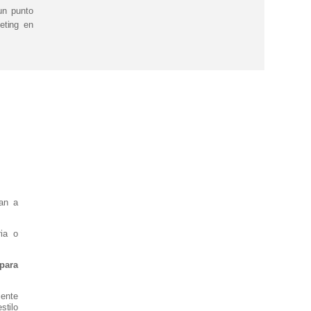
un punto
eting en
an a
ia o
 para
ente
tilo