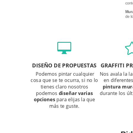
con
Mura
de l

DISEÑO DE PROPUESTAS
GRAFFITI P
Podemos pintar cualquier
Nos avala la la
cosa que se te ocurra, si no lo
en diferente
tienes claro nosotros
pintura mur
podemos
diseñar varias
durante los úl
opciones
para elijas la que
más te guste.