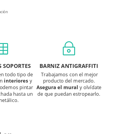
nción

~
S SOPORTES
BARNIZ ANTIGRAFFITI
n todo tipo de
Trabajamos con el mejor
en
interiores
y
producto del mercado.
Podemos pintar
Asegura el mural
y olvídate
chada hasta un
de que puedan estropearlo.
metálico.