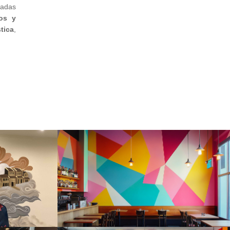
zadas
os y
tica
,